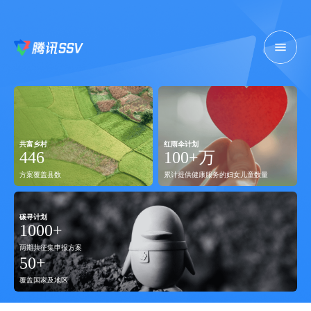
登录
首页
共富乡村
红雨伞计划
446
100
+万
方案覆盖县数
累计提供健康服务的妇女儿童数量
案例
精选案例
专家观点
报告
碳寻计划
1000
+
行业标准
两期共征集申报方案
S大会
50
+
覆盖国家及地区
关于SSV